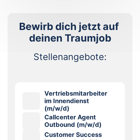
Bewirb dich jetzt auf 
deinen Traumjob
Stellenangebote:
Vertriebsmitarbeiter 
im Innendienst 
(m/w/d)
Callcenter Agent 
Gehalt: €3.000,00 - €4.500,00 
Outbound (m/w/d)
pro Monat

Customer Success 
Gehalt: €3.000,00 - €4.500,00 